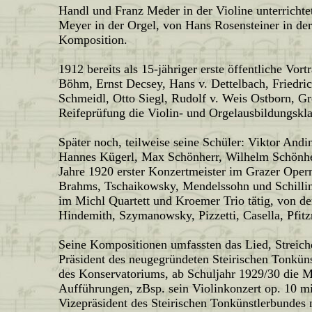
Handl und Franz Meder in der Violine unterricht
Meyer in der Orgel, von Hans Rosensteiner in de
Komposition.
1912 bereits als 15-jähriger erste öffentliche Vor
Böhm, Ernst Decsey, Hans v. Dettelbach, Friedri
Schmeidl, Otto Siegl, Rudolf v. Weis Ostborn, Gre
Reifeprüfung die Violin- und Orgelausbildungs
Später noch, teilweise seine Schüler: Viktor Andi
Hannes Kügerl, Max Schönherr, Wilhelm Schönher
Jahre 1920 erster Konzertmeister im Grazer Oper
Brahms, Tschaikowsky, Mendelssohn und Schilling
im Michl Quartett und Kroemer Trio tätig, von d
Hindemith, Szymanowsky, Pizzetti, Casella, Pfit
Seine Kompositionen umfassten das Lied, Streichq
Präsident des neugegründeten Steirischen Tonkün
des Konservatoriums, ab Schuljahr 1929/30 die Mei
Aufführungen, zBsp. sein Violinkonzert op. 10 mi
Vizepräsident des Steirischen Tonkünstlerbundes