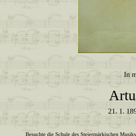
In 
Artu
21. 1. 18
Besuchte die Schule des Steiermärkischen Musikv