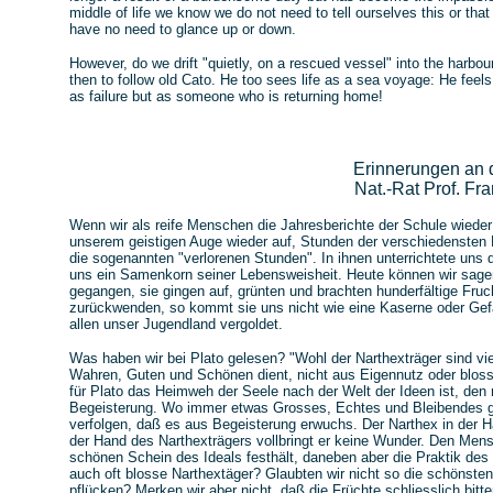
middle of life we know we do not need to tell ourselves this or that
have no need to glance up or down.
However, do we drift "quietly, on a rescued vessel" into the harb
then to follow old Cato. He too sees life as a sea voyage: He feels
as failure but as someone who is returning home!
Erinnerungen an 
Nat.-Rat Prof. Fr
Wenn wir als reife Menschen die Jahresberichte der Schule wieder 
unserem geistigen Auge wieder auf, Stunden der verschiedensten
die sogenannten "verlorenen Stunden". In ihnen unterrichtete uns 
uns ein Samenkorn seiner Lebensweisheit. Heute können wir sagen
gegangen, sie gingen auf, grünten und brachten hunderfältige Fruc
zurückwenden, so kommt sie uns nicht wie eine Kaserne oder Gefäng
allen unser Jugendland vergoldet.
Was haben wir bei Plato gelesen? "Wohl der Narthexträger sind v
Wahren, Guten und Schönen dient, nicht aus Eigennutz oder bloss
für Plato das Heimweh der Seele nach der Welt der Ideen ist, den 
Begeisterung. Wo immer etwas Grosses, Echtes und Bleibendes ges
verfolgen, daß es aus Begeisterung erwuchs. Der Narthex in der
der Hand des Narthexträgers vollbringt er keine Wunder. Den Mensch
schönen Schein des Ideals festhält, daneben aber die Praktik des
auch oft blosse Narthextäger? Glaubten wir nicht so die schöns
pflücken? Merken wir aber nicht, daß die Früchte schliesslich bit