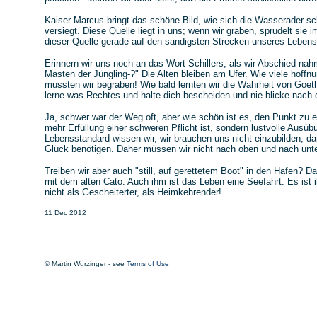
Kaiser Marcus bringt das schöne Bild, wie sich die Wasserader sc
versiegt. Diese Quelle liegt in uns; wenn wir graben, sprudelt sie
dieser Quelle gerade auf den sandigsten Strecken unseres Lebens
Erinnern wir uns noch an das Wort Schillers, als wir Abschied na
Masten der Jüngling-?" Die Alten bleiben am Ufer. Wie viele hoffn
mussten wir begraben! Wie bald lernten wir die Wahrheit von Goeth
lerne was Rechtes und halte dich bescheiden und nie blicke nach 
Ja, schwer war der Weg oft, aber wie schön ist es, den Punkt zu er
mehr Erfüllung einer schweren Pflicht ist, sondern lustvolle Ausü
Lebensstandard wissen wir, wir brauchen uns nicht einzubilden, d
Glück benötigen. Daher müssen wir nicht nach oben und nach unte
Treiben wir aber auch "still, auf gerettetem Boot" in den Hafen? Dan
mit dem alten Cato. Auch ihm ist das Leben eine Seefahrt: Es ist
nicht als Gescheiterter, als Heimkehrender!
11 Dec 2012
© Martin Wurzinger - see
Terms of Use