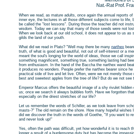
Nat.-Rat Prof. Fr
When we read, as mature adults, once again the annual reports of 
inner eye, the lectures in all those different subjects come to life,
be called the "lost lessons". During those the teacher did not instru
wisdom. Today we can say that many of those seeds were not lost, 
When we look back at our old school, it does not appear to us as s
gilds the land of our youth.
What did we read in Plato? "Well may there be many
narthex
beare
truth, of what is good and beautiful, not out of self-interest or a m
meant the soul's longing for the world of ideas, those we call in
something magnificent, something true, something lasting had been 
from enthusiasm. In the hand of the Baccha the narthex wand beats
it produces no wonders. People prefer the narthex bearer since he
practical side of live and let live. Often, were we not merely thos
best and sweetest apples from the tree of life? But do we not see t
Emperor Marcus offers the beautiful image of a shy rivulet hidden d
us; once we search it always bubbles forth. Have we forgotten that
especially on the driest stretches of our life?
Let us remember the words of Schiller, as we took leave from scho
masts-?" The old remain on the shore. How many hopeful wishes l
did we discover the truth in the words of Goethe, "If you want to r
and never look up!"
Yes, often the path was difficult, yet how wonderful it is to reach t
longer a result of a burdensome duty but has become the impassi