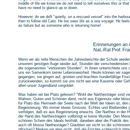
middle of life we know we do not need to tell ourselves this or that
have no need to glance up or down.
However, do we drift "quietly, on a rescued vessel" into the harb
then to follow old Cato. He too sees life as a sea voyage: He feels
as failure but as someone who is returning home!
Erinnerungen an 
Nat.-Rat Prof. Fr
Wenn wir als reife Menschen die Jahresberichte der Schule wieder 
unserem geistigen Auge wieder auf, Stunden der verschiedensten
die sogenannten "verlorenen Stunden". In ihnen unterrichtete uns 
uns ein Samenkorn seiner Lebensweisheit. Heute können wir sagen
gegangen, sie gingen auf, grünten und brachten hunderfältige Fruc
zurückwenden, so kommt sie uns nicht wie eine Kaserne oder Gefäng
allen unser Jugendland vergoldet.
Was haben wir bei Plato gelesen? "Wohl der Narthexträger sind v
Wahren, Guten und Schönen dient, nicht aus Eigennutz oder bloss
für Plato das Heimweh der Seele nach der Welt der Ideen ist, den 
Begeisterung. Wo immer etwas Grosses, Echtes und Bleibendes ges
verfolgen, daß es aus Begeisterung erwuchs. Der Narthex in der
der Hand des Narthexträgers vollbringt er keine Wunder. Den Mensch
schönen Schein des Ideals festhält, daneben aber die Praktik des
auch oft blosse Narthextäger? Glaubten wir nicht so die schöns
pflücken? Merken wir aber nicht, daß die Früchte schliesslich bit