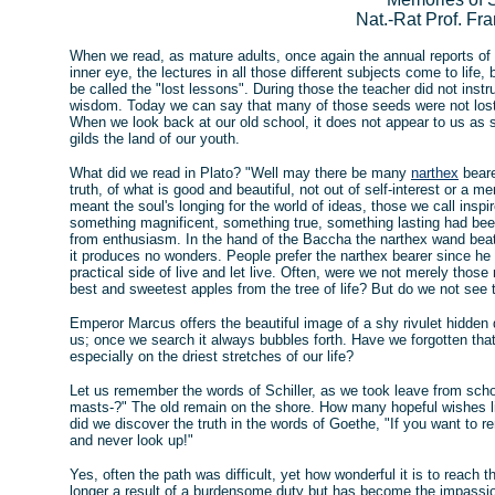
Nat.-Rat Prof. Fr
When we read, as mature adults, once again the annual reports of 
inner eye, the lectures in all those different subjects come to life,
be called the "lost lessons". During those the teacher did not instru
wisdom. Today we can say that many of those seeds were not lost, 
When we look back at our old school, it does not appear to us as s
gilds the land of our youth.
What did we read in Plato? "Well may there be many
narthex
beare
truth, of what is good and beautiful, not out of self-interest or a m
meant the soul's longing for the world of ideas, those we call in
something magnificent, something true, something lasting had been 
from enthusiasm. In the hand of the Baccha the narthex wand beats
it produces no wonders. People prefer the narthex bearer since he
practical side of live and let live. Often, were we not merely thos
best and sweetest apples from the tree of life? But do we not see t
Emperor Marcus offers the beautiful image of a shy rivulet hidden d
us; once we search it always bubbles forth. Have we forgotten that
especially on the driest stretches of our life?
Let us remember the words of Schiller, as we took leave from scho
masts-?" The old remain on the shore. How many hopeful wishes l
did we discover the truth in the words of Goethe, "If you want to r
and never look up!"
Yes, often the path was difficult, yet how wonderful it is to reach t
longer a result of a burdensome duty but has become the impassi