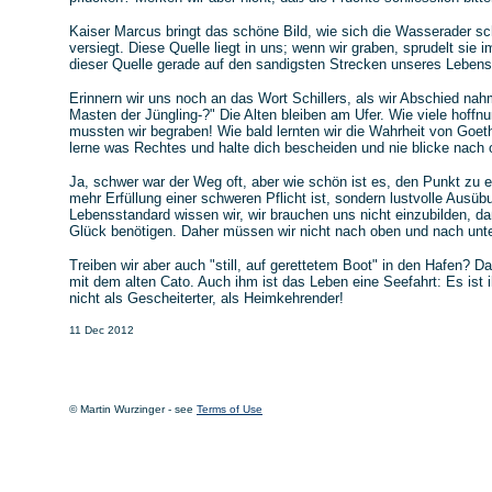
Kaiser Marcus bringt das schöne Bild, wie sich die Wasserader sc
versiegt. Diese Quelle liegt in uns; wenn wir graben, sprudelt sie
dieser Quelle gerade auf den sandigsten Strecken unseres Lebens
Erinnern wir uns noch an das Wort Schillers, als wir Abschied na
Masten der Jüngling-?" Die Alten bleiben am Ufer. Wie viele hoffn
mussten wir begraben! Wie bald lernten wir die Wahrheit von Goeth
lerne was Rechtes und halte dich bescheiden und nie blicke nach 
Ja, schwer war der Weg oft, aber wie schön ist es, den Punkt zu er
mehr Erfüllung einer schweren Pflicht ist, sondern lustvolle Ausü
Lebensstandard wissen wir, wir brauchen uns nicht einzubilden, d
Glück benötigen. Daher müssen wir nicht nach oben und nach unte
Treiben wir aber auch "still, auf gerettetem Boot" in den Hafen? Dan
mit dem alten Cato. Auch ihm ist das Leben eine Seefahrt: Es ist
nicht als Gescheiterter, als Heimkehrender!
11 Dec 2012
© Martin Wurzinger - see
Terms of Use